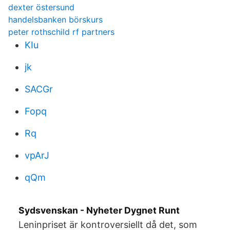
dexter östersund
handelsbanken börskurs
peter rothschild rf partners
KIu
jk
SACGr
Fopq
Rq
vpArJ
qQm
Sydsvenskan - Nyheter Dygnet Runt
Leninpriset är kontroversiellt då det, som