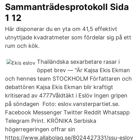
Sammanträdesprotokoll Sida
1 12
Här disponerar du en yta om 41,5 effektivt
utnyttjade kvadratmeter som fördelar sig på ett
rum och kök.
Thailändska sexarbetare rasar i
öppet brev — "Är Kajsa Ekis Ekman
och hennes team STOCKHOLM Författaren och
debattören Kajsa Ekis Ekman blir kraftigt
kritiserad av 4777Våldtäkt i Eslöv Ingen gripen
på söndagen Foto: eslov.vansterpartiet.se.
Facebook Messenger Twitter Reddit Whatsapp
Telegram Print. KRÖNIKA Serbiska
högerregeringen offrar sin
https://www.allabolag.se/8024427331/ssu-eslov